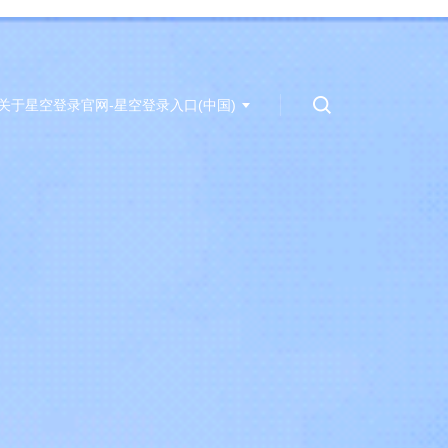
关于星空登录官网-星空登录入口(中国)