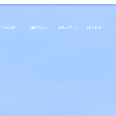
行业应用
新闻动态
服务支持
科技成果