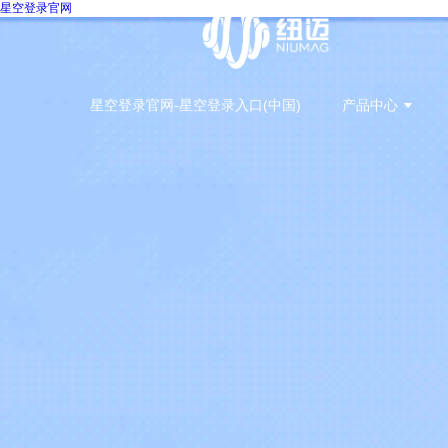
星空登录官网
星空登录官网-星空登录入口(中国)
产品中心